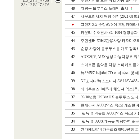
49
우천시에도 모든 작업 가능 합니다.
48
차량용 블루투스 노래방 출시
47
사운드리서치 매장 이전(2021 08 01
그랜져XG 순정AVN에 후방카메라 
▶
45
카운티 수호천사 SC-1004 경광등과
44
주민센터 포터2관용차량 카오디오와 
43
순정 차량에 블루투스를 개조 장착해
42
AUX개조,AUX생성 가능차량 키워
41
스마트폰 음악을 차량 스피커로 듣게 
40
뉴SM5/7 1매/6매CD 에러 수리 및 
39
NF소나타/뉴스포티지 AV HAV-465
38
베라쿠르즈 1매/6매 체인져 억스(옥스
37
09/10년형 USB/AUX 불루투스 오디
36
현재까지 AUX(억스,옥스) 개조한 제
35
[필독!!!]겨울철 AUX(억스,옥스) 
34
[필독!!!] AUX기능을 이용하여 좋
33
싼타페CM/베라쿠르즈 09/10년형 교