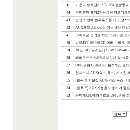
카운티 수호천사 SC-1004 경광등과
▶
44
주민센터 포터2관용차량 카오디오와 
43
순정 차량에 블루투스를 개조 장착해
42
AUX개조,AUX생성 가능차량 키워
41
스마트폰 음악을 차량 스피커로 듣게 
40
뉴SM5/7 1매/6매CD 에러 수리 및 
39
NF소나타/뉴스포티지 AV HAV-465
38
베라쿠르즈 1매/6매 체인져 억스(옥스
37
09/10년형 USB/AUX 불루투스 오디
36
현재까지 AUX(억스,옥스) 개조한 제
35
[필독!!!]겨울철 AUX(억스,옥스) 
34
[필독!!!] AUX기능을 이용하여 좋
33
싼타페CM/베라쿠르즈 09/10년형 교