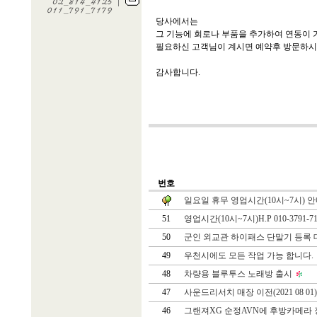
당사에서는
그 기능에 회로나 부품을 추가하여 연동이
필요하신 고객님이 계시면 예약후 방문하시면
감사합니다.
번호
일요일 휴무 영업시간(10시~7시) 
51
영업시간(10시~7시)H.P 010-3791-
50
군인 외교관 하이패스 단말기 등록 
49
우천시에도 모든 작업 가능 합니다.
48
차량용 블루투스 노래방 출시
47
사운드리서치 매장 이전(2021 08 01
46
그랜져XG 순정AVN에 후방카메라 