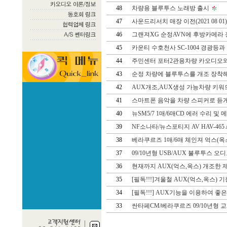
48
차량용 블루투스 노래방 출시
47
사운드리서치 매장 이전(2021 08 01
46
그랜져XG 순정AVN에 후방카메라 
45
카운티 수호천사 SC-1004 경광등과
44
주민센터 포터2관용차량 카오디오와 
43
순정 차량에 블루투스를 개조 장착해
42
AUX개조,AUX생성 가능차량 키워
41
스마트폰 음악을 차량 스피커로 듣게 
40
뉴SM5/7 1매/6매CD 에러 수리 및 
39
NF소나타/뉴스포티지 AV HAV-465
38
베라쿠르즈 1매/6매 체인져 억스(옥스
37
09/10년형 USB/AUX 불루투스 오디
36
현재까지 AUX(억스,옥스) 개조한 제
35
[필독!!!]겨울철 AUX(억스,옥스) 
34
[필독!!!] AUX기능을 이용하여 좋
33
싼타페CM/베라쿠르즈 09/10년형 교