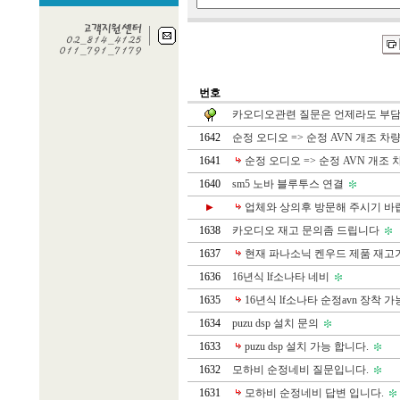
번호
카오디오관련 질문은 언제라도 부담없
1642
순정 오디오 => 순정 AVN 개조 차량 
1641
순정 오디오 => 순정 AVN 개조 차
1640
sm5 노바 블루투스 연결
업체와 상의후 방문해 주시기 바
▶
1638
카오디오 재고 문의좀 드립니다
1637
현재 파나소닉 켄우드 제품 재고
1636
16년식 lf소나타 네비
1635
16년식 lf소나타 순정avn 장착 가
1634
puzu dsp 설치 문의
1633
puzu dsp 설치 가능 합니다.
1632
모하비 순정네비 질문입니다.
1631
모하비 순정네비 답변 입니다.