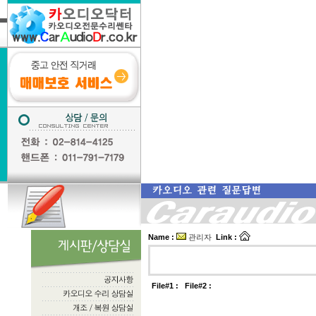
Name :
관리자
Link :
File#1 :
File#2 :