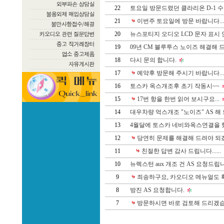
22
토요일 방문드렸던 클라리온 D-1 
21
이번주 토요일에 방문 바랍니다...
20
뉴스포티지 오디오 LCD 문자 표시 
19
09년 CM 블루투스 노이즈 해결해 드립
18
다시 문의 합니다.
17
예약후 방문해 주시기 바랍니다...
16
토스카 옥스개조후 초기 작동시~~
15
17번 항을 한번 읽어 보시구요...
14
대우차량 억스개조 "노이즈" AS 해 드
13
4월달에 토스카 네비와옥스연결을 했
12
당연히 문제를 해결해 드려야 되겠죠
11
친절한 답변 감사 드립니다......
10
뉴렉스턴 aux 개조 건 AS 요청드립
9
죄송하구요, 카오디오 메뉴얼도 확
8
방진 AS 요청합니다.
7
방문하시면 바로 검토해 드리겠습니