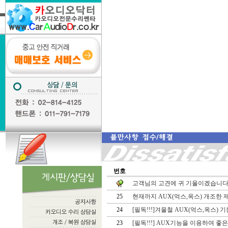
번호
고객님의 고견에 귀 기울이겠습니다.
25
현재까지 AUX(억스,옥스) 개조한 제
24
[필독!!!]겨울철 AUX(억스,옥스) 
23
[필독!!!] AUX기능을 이용하여 좋